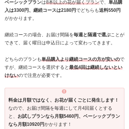
ベーシックプラン
は
8本以上の花が届くプラン
で、
単品購
入は3300円、継続コースは2180円
でどちらも
送料550円
がかかります。
継続コースの場合、お届け間隔を
毎週と隔週で選ぶ
ことが
できて、届く曜日は申込日によって変わってきます。
どちらのプランも
単品購入より継続コースの方が安いの
で
すが、継続コースを選択すると
最低4回は継続しないとい
けない
ので注意が必要です。
料金は月額ではなく、お花が届くごとに発生します！
なので、お届け間隔を毎週にして月4回届くとする
と、
お試しプランなら月額5460円、ベーシックプラン
なら月額10920円
かかります！