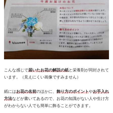
こんな感じで
届いたお花の解説の紙
と栄養剤が同封されて
います。（見えにくい画像ですみません）
紙には
お花の名前
のほかに、
飾り方のポイント
や
お手入れ
方法
などが書いてあるので、お花の知識がない人や生け方
がわからない人でも簡単に飾ることができます。