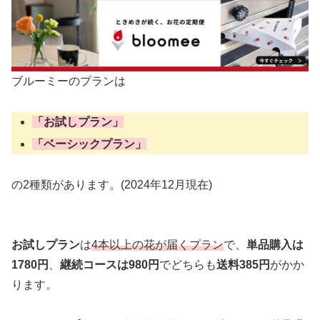
ブルーミーのプランは
「お試しプラン」
「ベーシックプラン」
の2種類があります。(2024年12月現在)
お試しプラン
は
4本以上の花が届くプラン
で、
単品購入は
1780円
、
継続コースは980円
でどちらも
送料385円
がかか
ります。