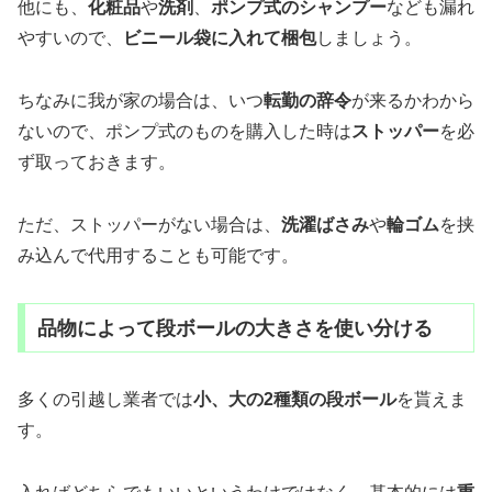
他にも、
化粧品
や
洗剤
、
ポンプ式のシャンプー
なども漏れ
やすいので、
ビニール袋に入れて梱包
しましょう。
ちなみに我が家の場合は、いつ
転勤の辞令
が来るかわから
ないので、ポンプ式のものを購入した時は
ストッパー
を必
ず取っておきます。
ただ、ストッパーがない場合は、
洗濯ばさみ
や
輪ゴム
を挟
み込んで代用することも可能です。
品物によって段ボールの大きさを使い分ける
多くの引越し業者では
小、大の2種類の段ボール
を貰えま
す。