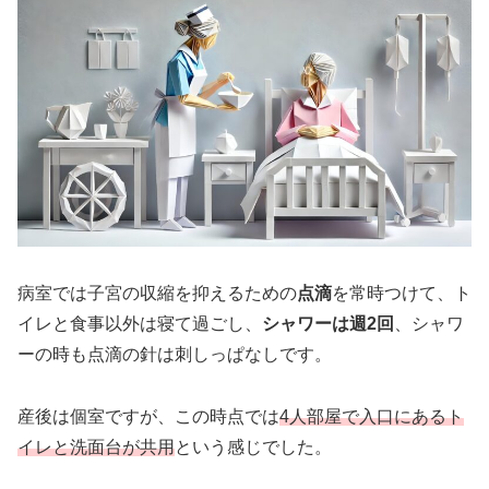
病室では子宮の収縮を抑えるための
点滴
を常時つけて、ト
イレと食事以外は寝て過ごし、
シャワーは週2回
、シャワ
ーの時も点滴の針は刺しっぱなしです。
産後は個室ですが、この時点では
4人部屋で入口にあるト
イレと洗面台が共用
という感じでした。