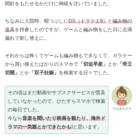
間針をもたせるかだけに神経を注いでいました。
ちなみに入院時、暇つぶしに
DS（ドラクエ9）
と
編み物の
道具
を持参したのですが、ゲームと編み物をした日に点滴
漏れで刺し替えに。
それからは怖くてゲームも編み物もできなくて、ガラケー
から買い換えたばかりのスマホで
「切迫早産」
とか
「帝王
切開」
とか
「双子妊娠」
を検索する日々でした。
その頃はまだ動画やサブスクサービスが普及
していなかったので、ひたすらスマホで検索
てんきんママ
の毎日でした。
今なら
音楽を聞いたり映画を観たり、海外ド
ラマの一気観とかできたかも!
と思います。