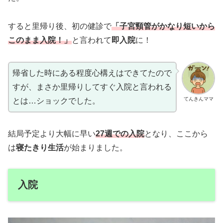
すると里帰り後、初の健診で
「子宮頸管がかなり短いから
このまま入院！」
と言われて
即入院
に！
帰省した時にある程度心構えはできてたので
すが、まさか里帰りしてすぐ入院と言われる
てんきんママ
とは…ショックでした。
結局予定より大幅に早い
27週での入院
となり、ここから
は
寝たきり生活
が始まりました。
入院