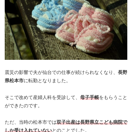
震災の影響で夫が仙台での仕事が続けられなくなり、
長野
県松本市
に転勤となりました。
そこで改めて産婦人科を受診して、
母子手帳
をもらうこと
ができたのです。
ただ、当時の松本市では
双子出産は長野県立こども病院で
しか受け入れていない
とのことでした。