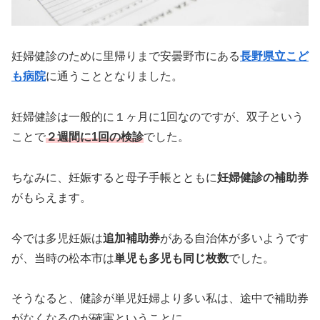
妊婦健診のために里帰りまで安曇野市にある
長野県立こど
も病院
に通うこととなりました。
妊婦健診は一般的に１ヶ月に1回なのですが、双子という
ことで
２週間に1回の検診
でした。
ちなみに、妊娠すると母子手帳とともに
妊婦健診の補助券
がもらえます。
今では多児妊娠は
追加補助券
がある自治体が多いようです
が、当時の松本市は
単児も多児も同じ枚数
でした。
そうなると、健診が単児妊婦より多い私は、途中で補助券
がなくなるのが確実ということに。