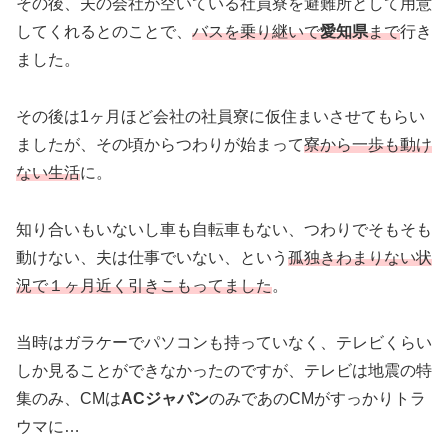
その後、夫の会社が空いている社員寮を避難所として用意
してくれるとのことで、
バスを乗り継いで
愛知県
まで
行き
ました。
その後は1ヶ月ほど会社の社員寮に仮住まいさせてもらい
ましたが、その頃からつわりが始まって
寮から一歩も動け
ない生活
に。
知り合いもいないし車も自転車もない、つわりでそもそも
動けない、夫は仕事でいない、という
孤独きわまりない状
況で１ヶ月近く引きこもってました
。
当時はガラケーでパソコンも持っていなく、テレビくらい
しか見ることができなかったのですが、テレビは地震の特
集のみ、CMは
ACジャパン
のみであのCMがすっかりトラ
ウマに…