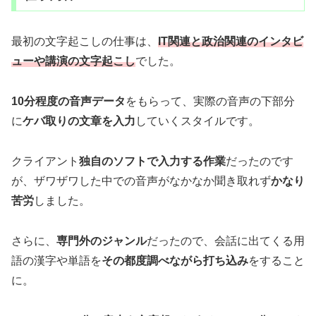
最初の文字起こしの仕事は、
IT関連と政治関連のインタビ
ューや講演の文字起こし
でした。
10分程度の音声データ
をもらって、実際の音声の下部分
に
ケバ取りの文章を入力
していくスタイルです。
クライアント
独自のソフトで入力する作業
だったのです
が、ザワザワした中での音声がなかなか聞き取れず
かなり
苦労
しました。
さらに、
専門外のジャンル
だったので、会話に出てくる用
語の漢字や単語を
その都度調べながら打ち込み
をすること
に。