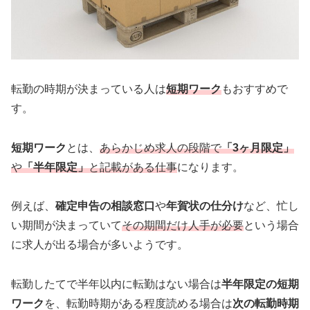
転勤の時期が決まっている人は
短期ワーク
もおすすめで
す。
短期ワーク
とは、
あらかじめ求人の段階で
「3ヶ月限定」
や
「半年限定」
と記載がある仕事
になります。
例えば、
確定申告の相談窓口
や
年賀状の仕分け
など、忙し
い期間が決まっていて
その期間だけ人手が必要
という場合
に求人が出る場合が多いようです。
転勤したてで半年以内に転勤はない場合は
半年限定の短期
ワーク
を、転勤時期がある程度読める場合は
次の転勤時期