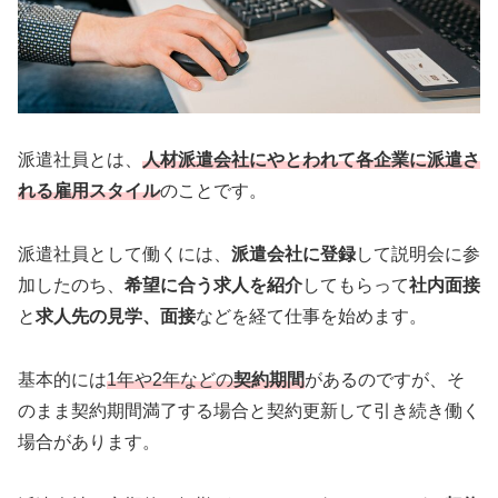
派遣社員とは、
人材派遣会社にやとわれて各企業に派遣さ
れる雇用スタイル
のことです。
派遣社員として働くには、
派遣会社に登録
して説明会に参
加したのち、
希望に合う求人を紹介
してもらって
社内面接
と
求人先の見学、面接
などを経て仕事を始めます。
基本的には
1年や2年などの
契約期間
があるのですが、そ
のまま契約期間満了する場合と契約更新して引き続き働く
場合があります。