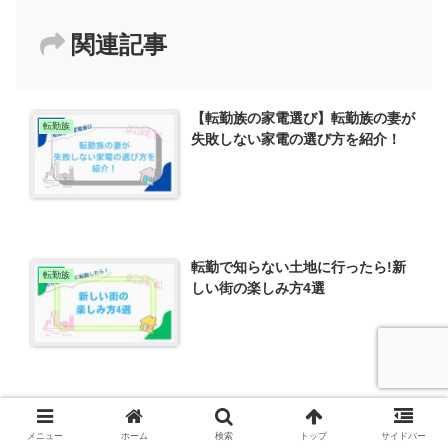
関連記事
【転勤族の家電選び】転勤族の妻が
転勤族
失敗しない家電の選び方を紹介！
転勤で知らない土地に行ったら!新
転勤族
しい街の楽しみ方4選
経験者が語る！単身赴任のメリット
転勤族
デメリット！
メニュー
ホーム
検索
トップ
サイドバー